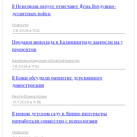
В Ненецком округе отмечают День Воздушно-
десантных войск
Новости
·
2.8.2026 в 11:52
Продажи шоколада в Калининграде выросли на 7
процентов
Калининградская область
Новости
·
1.8.2026 в 11:54
В Коми обсудили развитие деревянного
домостроения
Республика Коми
·
31.7.2026 в 11:38
В новом детском саду в Янино интерьеры
разработали совместно с психологами
Новости