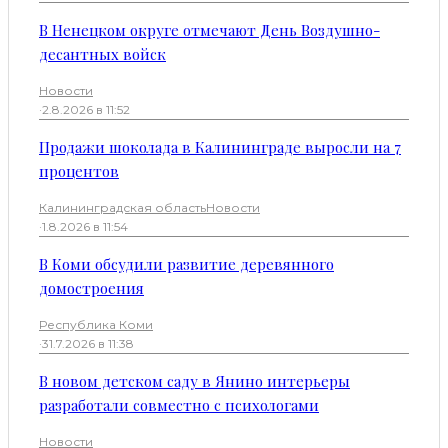
В Ненецком округе отмечают День Воздушно-
десантных войск
Новости
·
2.8.2026 в 11:52
Продажи шоколада в Калининграде выросли на 7
процентов
Калининградская область
Новости
·
1.8.2026 в 11:54
В Коми обсудили развитие деревянного
домостроения
Республика Коми
·
31.7.2026 в 11:38
В новом детском саду в Янино интерьеры
разработали совместно с психологами
Новости