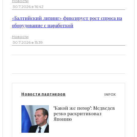
Новости
·
30.7.2026 в 16:42
«Балтийский лизинг» фиксирует рост спроса на
оборудование с наработкой
Новости
·
30.7.2026 в 15:39
Новости партнеров
INFOX
"Какой же позор": Медведев
резко раскритиковал
Японию