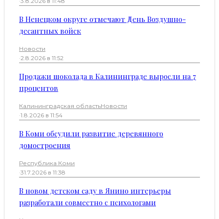
·
3.8.2026 в 11:48
В Ненецком округе отмечают День Воздушно-
десантных войск
Новости
·
2.8.2026 в 11:52
Продажи шоколада в Калининграде выросли на 7
процентов
Калининградская область
Новости
·
1.8.2026 в 11:54
В Коми обсудили развитие деревянного
домостроения
Республика Коми
·
31.7.2026 в 11:38
В новом детском саду в Янино интерьеры
разработали совместно с психологами