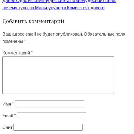
Далее
Одно из семи чудес света по «нечудесной» цене:
почему туры на Маньпупунер в Коми стоят дорого
Добавить комментарий
Ваш адрес email не будет опубликован.
Обязательные поля
помечены
*
Комментарий
*
Имя
*
Email
*
Сайт