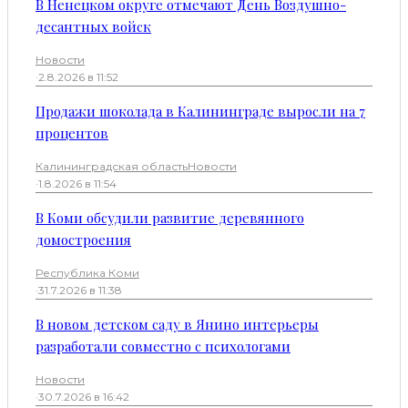
В Ненецком округе отмечают День Воздушно-
десантных войск
Новости
·
2.8.2026 в 11:52
Продажи шоколада в Калининграде выросли на 7
процентов
Калининградская область
Новости
·
1.8.2026 в 11:54
В Коми обсудили развитие деревянного
домостроения
Республика Коми
·
31.7.2026 в 11:38
В новом детском саду в Янино интерьеры
разработали совместно с психологами
Новости
·
30.7.2026 в 16:42