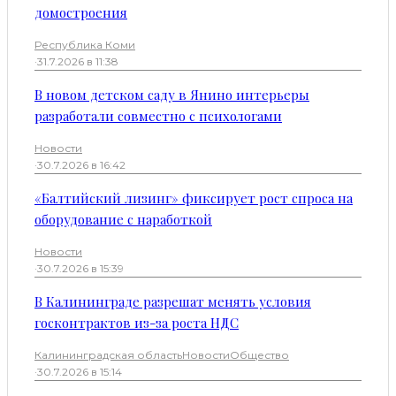
домостроения
Республика Коми
·
31.7.2026 в 11:38
В новом детском саду в Янино интерьеры
разработали совместно с психологами
Новости
·
30.7.2026 в 16:42
«Балтийский лизинг» фиксирует рост спроса на
оборудование с наработкой
Новости
·
30.7.2026 в 15:39
В Калининграде разрешат менять условия
госконтрактов из-за роста НДС
Калининградская область
Новости
Общество
·
30.7.2026 в 15:14