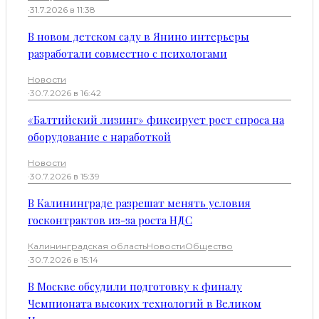
·
31.7.2026 в 11:38
В новом детском саду в Янино интерьеры
разработали совместно с психологами
Новости
·
30.7.2026 в 16:42
«Балтийский лизинг» фиксирует рост спроса на
оборудование с наработкой
Новости
·
30.7.2026 в 15:39
В Калининграде разрешат менять условия
госконтрактов из-за роста НДС
Калининградская область
Новости
Общество
·
30.7.2026 в 15:14
В Москве обсудили подготовку к финалу
Чемпионата высоких технологий в Великом