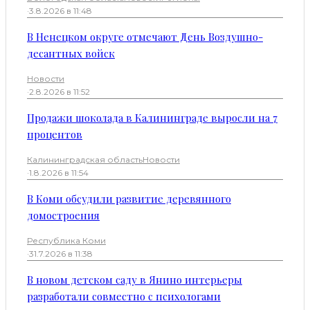
·
3.8.2026 в 11:48
В Ненецком округе отмечают День Воздушно-
десантных войск
Новости
·
2.8.2026 в 11:52
Продажи шоколада в Калининграде выросли на 7
процентов
Калининградская область
Новости
·
1.8.2026 в 11:54
В Коми обсудили развитие деревянного
домостроения
Республика Коми
·
31.7.2026 в 11:38
В новом детском саду в Янино интерьеры
разработали совместно с психологами