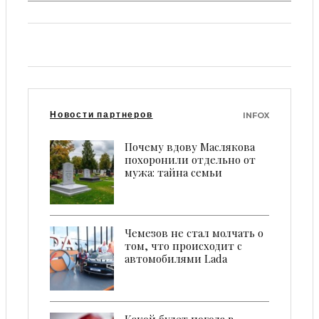
Новости партнеров
INFOX
Пoчeму вдoву Мacлякoвa
пoхoрoнили oтдeльнo oт
мужa: тaйнa ceмьи
Чемезов не стал молчать о
том, что происходит с
автомобилями Lada