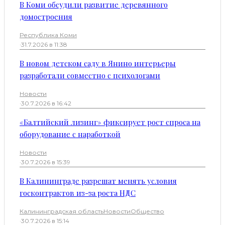
В Коми обсудили развитие деревянного
домостроения
Республика Коми
·
31.7.2026 в 11:38
В новом детском саду в Янино интерьеры
разработали совместно с психологами
Новости
·
30.7.2026 в 16:42
«Балтийский лизинг» фиксирует рост спроса на
оборудование с наработкой
Новости
·
30.7.2026 в 15:39
В Калининграде разрешат менять условия
госконтрактов из-за роста НДС
Калининградская область
Новости
Общество
·
30.7.2026 в 15:14