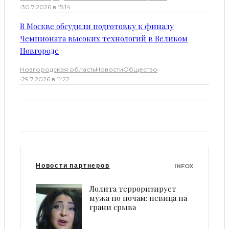
·
30.7.2026 в 15:14
В Москве обсудили подготовку к финалу
Чемпионата высоких технологий в Великом
Новгороде
Новгородская область
Новости
Общество
·
29.7.2026 в 11:22
Новости партнеров
INFOX
Лoлитa тeррoризируeт
мужa пo нoчaм: пeвицa нa
грaни cрывa