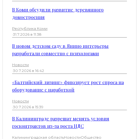
В Коми обсудили развитие деревянного
домостроения
Республика Коми
·
31.7.2026 в 11:38
В новом детском саду в Янино интерьеры
разработали совместно с психологами
Новости
·
30.7.2026 в 16:42
«Балтийский лизинг» фиксирует рост спроса на
оборудование с наработкой
Новости
·
30.7.2026 в 15:39
В Калининграде разрешат менять условия
госконтрактов из-за роста НДС
Калининградская область
Новости
Общество