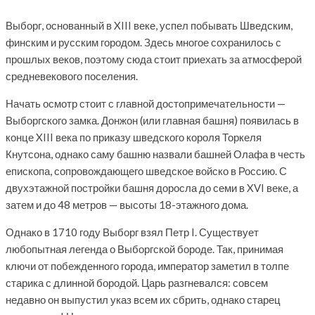
Выборг, основанный в XIII веке, успел побывать Шведским,
финским и русским городом. Здесь многое сохранилось с
прошлых веков, поэтому сюда стоит приехать за атмосферой
средневекового поселения.
Начать осмотр стоит с главной достопримечательности —
Выборгского замка. Донжон (или главная башня) появилась в
конце XIII века по приказу шведского короля Торкеля
Кнутсона, однако саму башню назвали башней Олафа в честь
епископа, сопровождающего шведское войско в Россию. С
двухэтажной постройки башня доросла до семи в XVI веке, а
затем и до 48 метров — высоты 18-этажного дома.
Однако в 1710 году Выборг взял Петр I. Существует
любопытная легенда о Выборгской бороде. Так, принимая
ключи от побежденного города, император заметил в толпе
старика с длинной бородой. Царь разгневался: совсем
недавно он выпустил указ всем их сбрить, однако старец