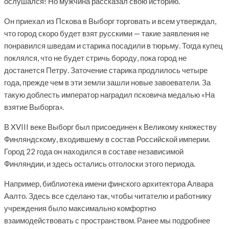
ослушался! Но мужчина рассказал свою историю.
Он приехал из Пскова в Выборг торговать и всем утверждал,
что город скоро будет взят русскими — такие заявления не
понравился шведам и старика посадили в тюрьму. Тогда купец
поклялся, что не будет стричь бороду, пока город не
достанется Петру. Заточение старика продлилось четыре
года, прежде чем в эти земли зашли новые завоеватели. За
такую доблесть император наградил псковича медалью «На
взятие Выборга».
В XVIII веке Выборг был присоединен к Великому княжеству
Финляндскому, входившему в состав Российской империи.
Город 22 года он находился в составе независимой
Финляндии, и здесь остались отголоски этого периода.
Например, библиотека имени финского архитектора Алвара
Аалто. Здесь все сделано так, чтобы читателю и работнику
учреждения было максимально комфортно
взаимодействовать с пространством. Ранее мы подробнее