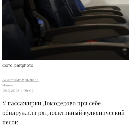
фото: baltphoto
Анастасия Крылова
·
Извне
·
29.3.2023 в 08:02
У пассажирки Домодедово при себе
обнаружили радиоактивный вулканический
песок