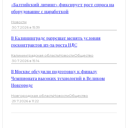
«Балтийский лизинг» фиксирует рост спроса на
оборудование с наработкой
Новости
·
30.7.2026 в 15:39
В Калининграде разрешат менять условия
госконтрактов из-за роста НДС
Калининградская область
Новости
Общество
·
30.7.2026 в 15:14
В Москве обсудили подготовку к финалу
Чемпионата высоких технологий в Великом
Новгороде
Новгородская область
Новости
Общество
·
29.7.2026 в 11:22