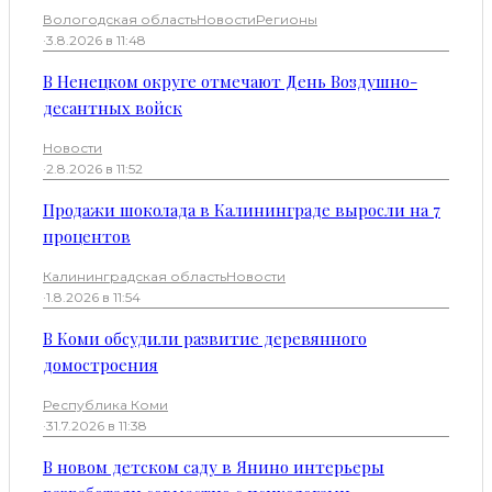
Вологодская область
Новости
Регионы
·
3.8.2026 в 11:48
В Ненецком округе отмечают День Воздушно-
десантных войск
Новости
·
2.8.2026 в 11:52
Продажи шоколада в Калининграде выросли на 7
процентов
Калининградская область
Новости
·
1.8.2026 в 11:54
В Коми обсудили развитие деревянного
домостроения
Республика Коми
·
31.7.2026 в 11:38
В новом детском саду в Янино интерьеры