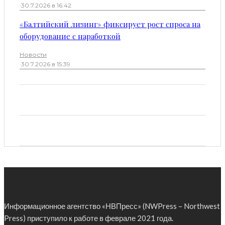
·
30.7.2026 в 16:42
«Балтийский лизинг» фиксирует рост спроса на
оборудование с наработкой
Новости
·
30.7.2026 в 15:39
Информационное агентство «НВПресс» (NWPress – Northwest
Press) приступило к работе в феврале 2021 года.