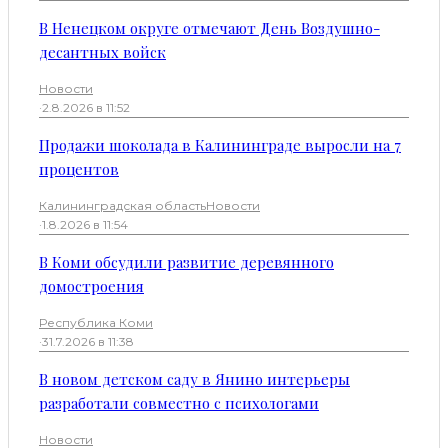
В Ненецком округе отмечают День Воздушно-
десантных войск
Новости
·
2.8.2026 в 11:52
Продажи шоколада в Калининграде выросли на 7
процентов
Калининградская область
Новости
·
1.8.2026 в 11:54
В Коми обсудили развитие деревянного
домостроения
Республика Коми
·
31.7.2026 в 11:38
В новом детском саду в Янино интерьеры
разработали совместно с психологами
Новости