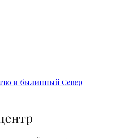
ство и былинный Север
центр