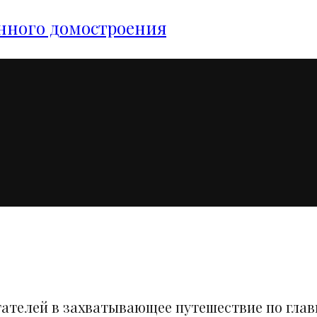
янного домостроения
тателей в захватывающее путешествие по гла