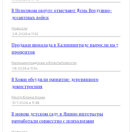
В Ненецком округе отмечают День Воздушно-
десантных войск
Новости
·
2.8.2026 в 11:52
Продажи шоколада в Калининграде выросли на 7
процентов
Калининградская область
Новости
·
1.8.2026 в 11:54
В Коми обсудили развитие деревянного
домостроения
Республика Коми
·
31.7.2026 в 11:38
В новом детском саду в Янино интерьеры
разработали совместно с психологами
Новости