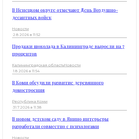
В Ненецком округе отмечают День Воздушно-
десантных войск
Новости
·
2.8.2026 в 11:52
Продажи шоколада в Калининграде выросли на 7
процентов
Калининградская область
Новости
·
1.8.2026 в 11:54
В Коми обсудили развитие деревянного
домостроения
Республика Коми
·
31.7.2026 в 11:38
В новом детском саду в Янино интерьеры
разработали совместно с психологами
Новости