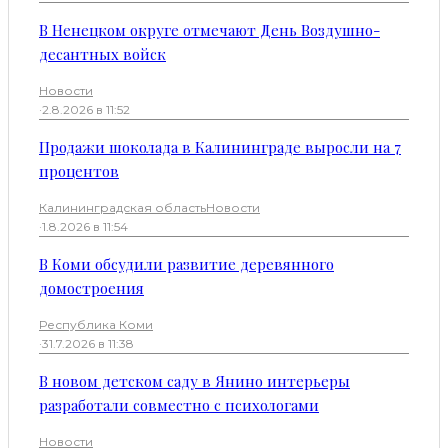
В Ненецком округе отмечают День Воздушно-
десантных войск
Новости
·
2.8.2026 в 11:52
Продажи шоколада в Калининграде выросли на 7
процентов
Калининградская область
Новости
·
1.8.2026 в 11:54
В Коми обсудили развитие деревянного
домостроения
Республика Коми
·
31.7.2026 в 11:38
В новом детском саду в Янино интерьеры
разработали совместно с психологами
Новости