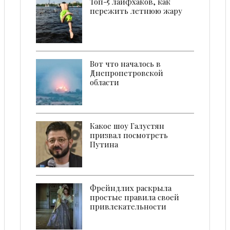
Топ-5 лайфхаков, как
пережить летнюю жару
Вот что началось в
Днепропетровской
области
Какое шоу Галустян
призвал посмотреть
Путина
Фрейндлих раскрыла
простые правила своей
привлекательности