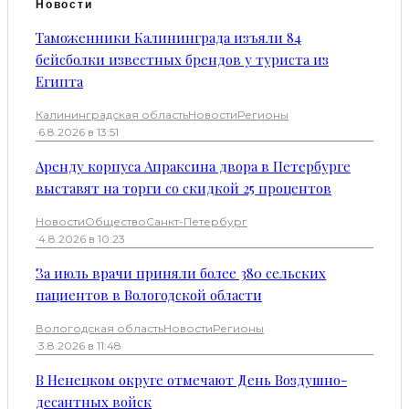
Новости
Таможенники Калининграда изъяли 84
бейсболки известных брендов у туриста из
Египта
Калининградская область
Новости
Регионы
·
6.8.2026 в 13:51
Аренду корпуса Апраксина двора в Петербурге
выставят на торги со скидкой 25 процентов
Новости
Общество
Санкт-Петербург
·
4.8.2026 в 10:23
За июль врачи приняли более 380 сельских
пациентов в Вологодской области
Вологодская область
Новости
Регионы
·
3.8.2026 в 11:48
В Ненецком округе отмечают День Воздушно-
десантных войск