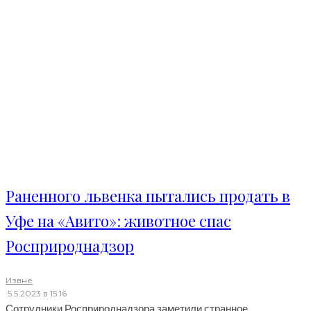
Раненного львенка пытались продать в
Уфе на «Авито»: животное спас
Росприроднадзор
Извне
·
5.5.2023 в 15:16
Сотрудники Росприроднадзора заметили странное