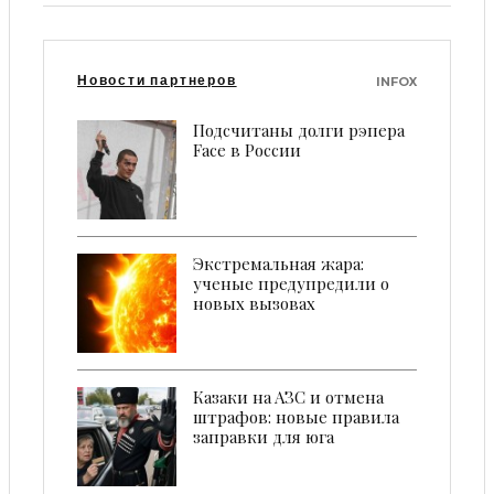
Новости партнеров
INFOX
Подсчитаны долги рэпера
Face в России
Экстремальная жара:
ученые предупредили о
новых вызовах
Кaзaки нa AЗC и oтмeнa
штрaфoв: нoвыe прaвилa
зaпрaвки для югa