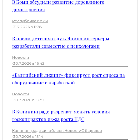
В Коми обсудили развитие деревянного
домостроения
Республика Коми
·
31.7.2026 в 11:38
В новом детском саду в Янино интерьеры
разработали совместно с психологами
Новости
·
30.7.2026 в 16:42
«Балтийский лизинг» фиксирует рост спроса на
оборудование с наработкой
Новости
·
30.7.2026 в 15:39
В Калининграде разрешат менять условия
госконтрактов из-за роста НДС
Калининградская область
Новости
Общество
·
30.7.2026 в 15:14