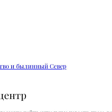
ство и былинный Север
центр