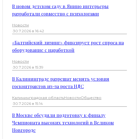
В новом детском саду в Янино интерьеры
разработали совместно с психологами
Новости
·
30.7.2026 в 16:42
«Балтийский лизинг» фиксирует рост спроса на
оборудование с наработкой
Новости
·
30.7.2026 в 15:39
В Калининграде разрешат менять условия
госконтрактов из-за роста НДС
Калининградская область
Новости
Общество
·
30.7.2026 в 15:14
В Москве обсудили подготовку к финалу
Чемпионата высоких технологий в Великом
Новгороде