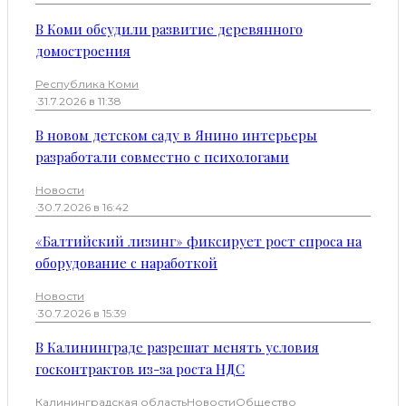
В Коми обсудили развитие деревянного
домостроения
Республика Коми
·
31.7.2026 в 11:38
В новом детском саду в Янино интерьеры
разработали совместно с психологами
Новости
·
30.7.2026 в 16:42
«Балтийский лизинг» фиксирует рост спроса на
оборудование с наработкой
Новости
·
30.7.2026 в 15:39
В Калининграде разрешат менять условия
госконтрактов из-за роста НДС
Калининградская область
Новости
Общество