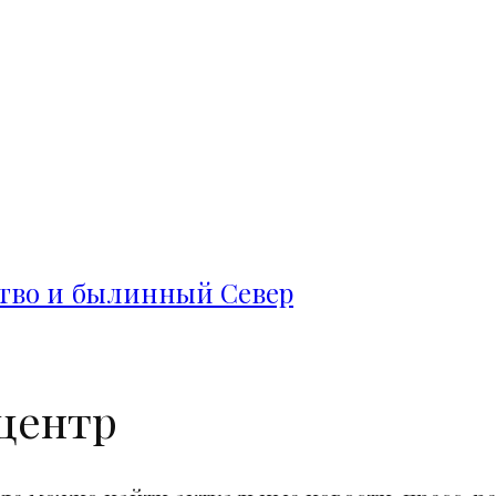
ство и былинный Север
центр