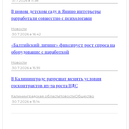
·
31.7.2026 в 11:38
В новом детском саду в Янино интерьеры
разработали совместно с психологами
Новости
·
30.7.2026 в 16:42
«Балтийский лизинг» фиксирует рост спроса на
оборудование с наработкой
Новости
·
30.7.2026 в 15:39
В Калининграде разрешат менять условия
госконтрактов из-за роста НДС
Калининградская область
Новости
Общество
·
30.7.2026 в 15:14