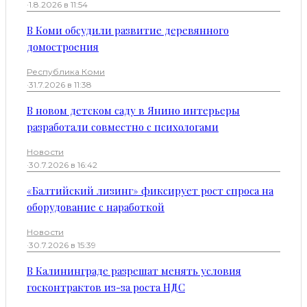
·
1.8.2026 в 11:54
В Коми обсудили развитие деревянного
домостроения
Республика Коми
·
31.7.2026 в 11:38
В новом детском саду в Янино интерьеры
разработали совместно с психологами
Новости
·
30.7.2026 в 16:42
«Балтийский лизинг» фиксирует рост спроса на
оборудование с наработкой
Новости
·
30.7.2026 в 15:39
В Калининграде разрешат менять условия
госконтрактов из-за роста НДС