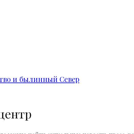
ство и былинный Север
центр