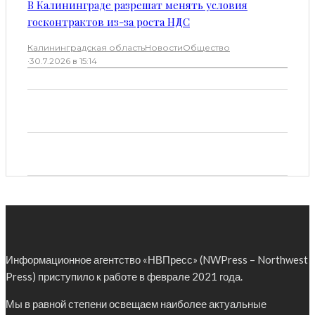
В Калининграде разрешат менять условия
госконтрактов из-за роста НДС
Калининградская область
Новости
Общество
·
30.7.2026 в 15:14
Информационное агентство «НВПресс» (NWPress – Northwest
Press) приступило к работе в феврале 2021 года.
Мы в равной степени освещаем наиболее актуальные