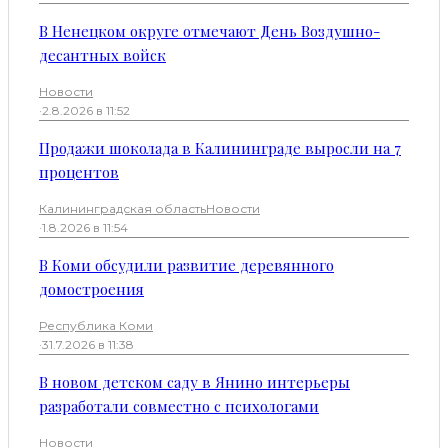
В Ненецком округе отмечают День Воздушно-
десантных войск
Новости
·
2.8.2026 в 11:52
Продажи шоколада в Калининграде выросли на 7
процентов
Калининградская область
Новости
·
1.8.2026 в 11:54
В Коми обсудили развитие деревянного
домостроения
Республика Коми
·
31.7.2026 в 11:38
В новом детском саду в Янино интерьеры
разработали совместно с психологами
Новости