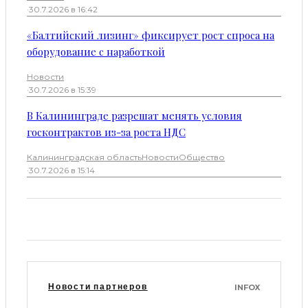
·
30.7.2026 в 16:42
«Балтийский лизинг» фиксирует рост спроса на
оборудование с наработкой
Новости
·
30.7.2026 в 15:39
В Калининграде разрешат менять условия
госконтрактов из-за роста НДС
Калининградская область
Новости
Общество
·
30.7.2026 в 15:14
Новости партнеров
INFOX