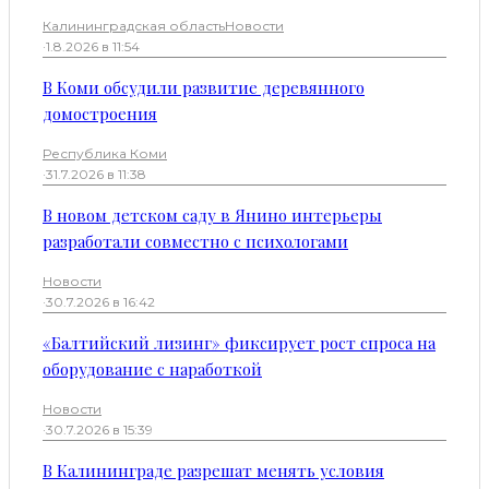
Калининградская область
Новости
·
1.8.2026 в 11:54
В Коми обсудили развитие деревянного
домостроения
Республика Коми
·
31.7.2026 в 11:38
В новом детском саду в Янино интерьеры
разработали совместно с психологами
Новости
·
30.7.2026 в 16:42
«Балтийский лизинг» фиксирует рост спроса на
оборудование с наработкой
Новости
·
30.7.2026 в 15:39
В Калининграде разрешат менять условия