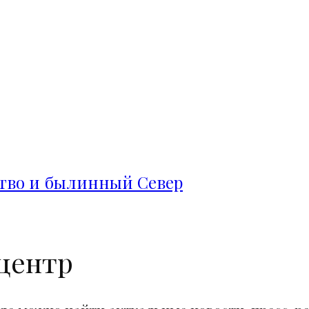
ство и былинный Север
центр