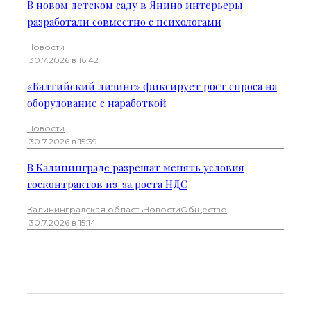
В новом детском саду в Янино интерьеры
разработали совместно с психологами
Новости
·
30.7.2026 в 16:42
«Балтийский лизинг» фиксирует рост спроса на
оборудование с наработкой
Новости
·
30.7.2026 в 15:39
В Калининграде разрешат менять условия
госконтрактов из-за роста НДС
Калининградская область
Новости
Общество
·
30.7.2026 в 15:14