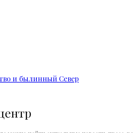
ство и былинный Север
центр