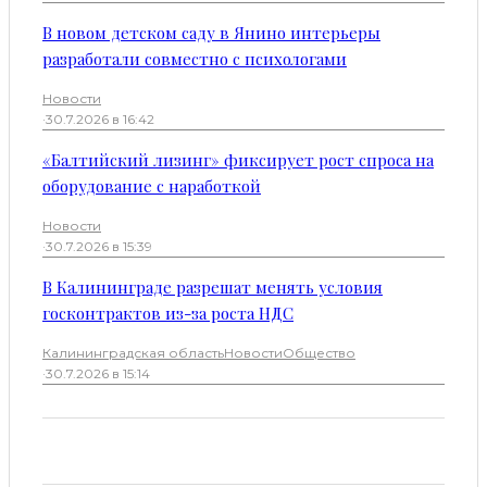
В новом детском саду в Янино интерьеры
разработали совместно с психологами
Новости
·
30.7.2026 в 16:42
«Балтийский лизинг» фиксирует рост спроса на
оборудование с наработкой
Новости
·
30.7.2026 в 15:39
В Калининграде разрешат менять условия
госконтрактов из-за роста НДС
Калининградская область
Новости
Общество
·
30.7.2026 в 15:14