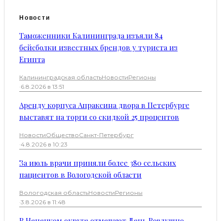
Новости
Таможенники Калининграда изъяли 84
бейсболки известных брендов у туриста из
Египта
Калининградская область
Новости
Регионы
·
6.8.2026 в 13:51
Аренду корпуса Апраксина двора в Петербурге
выставят на торги со скидкой 25 процентов
Новости
Общество
Санкт-Петербург
·
4.8.2026 в 10:23
За июль врачи приняли более 380 сельских
пациентов в Вологодской области
Вологодская область
Новости
Регионы
·
3.8.2026 в 11:48
В Ненецком округе отмечают День Воздушно-