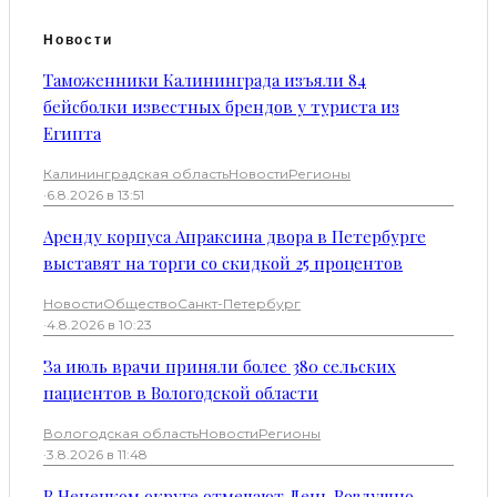
Новости
Таможенники Калининграда изъяли 84
бейсболки известных брендов у туриста из
Египта
Калининградская область
Новости
Регионы
·
6.8.2026 в 13:51
Аренду корпуса Апраксина двора в Петербурге
выставят на торги со скидкой 25 процентов
Новости
Общество
Санкт-Петербург
·
4.8.2026 в 10:23
За июль врачи приняли более 380 сельских
пациентов в Вологодской области
Вологодская область
Новости
Регионы
·
3.8.2026 в 11:48
В Ненецком округе отмечают День Воздушно-