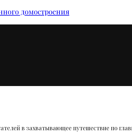
янного домостроения
тателей в захватывающее путешествие по гла