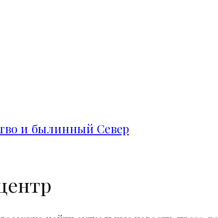
ство и былинный Север
центр