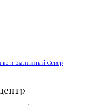
ство и былинный Север
центр