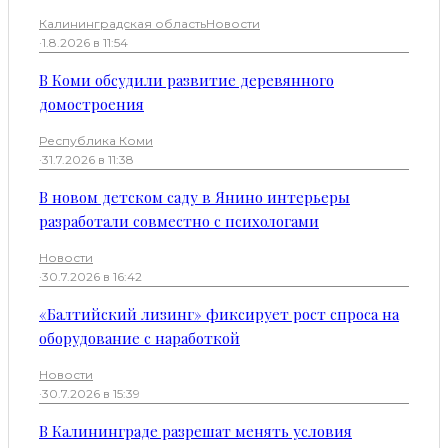
Калининградская область
Новости
·
1.8.2026 в 11:54
В Коми обсудили развитие деревянного
домостроения
Республика Коми
·
31.7.2026 в 11:38
В новом детском саду в Янино интерьеры
разработали совместно с психологами
Новости
·
30.7.2026 в 16:42
«Балтийский лизинг» фиксирует рост спроса на
оборудование с наработкой
Новости
·
30.7.2026 в 15:39
В Калининграде разрешат менять условия