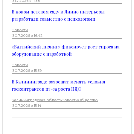
·
31.7.2026 в 11:38
В новом детском саду в Янино интерьеры
разработали совместно с психологами
Новости
·
30.7.2026 в 16:42
«Балтийский лизинг» фиксирует рост спроса на
оборудование с наработкой
Новости
·
30.7.2026 в 15:39
В Калининграде разрешат менять условия
госконтрактов из-за роста НДС
Калининградская область
Новости
Общество
·
30.7.2026 в 15:14