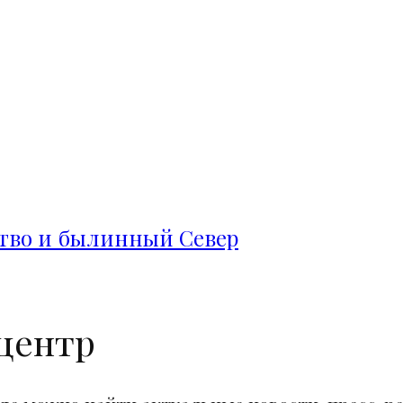
ство и былинный Север
центр