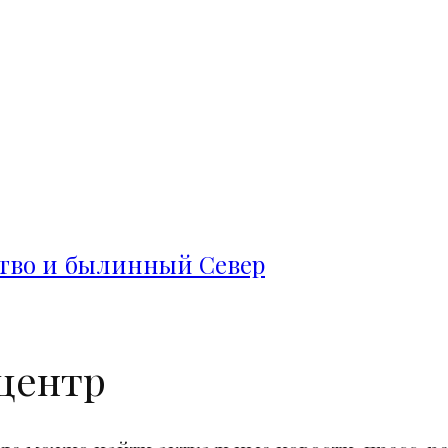
ство и былинный Север
центр