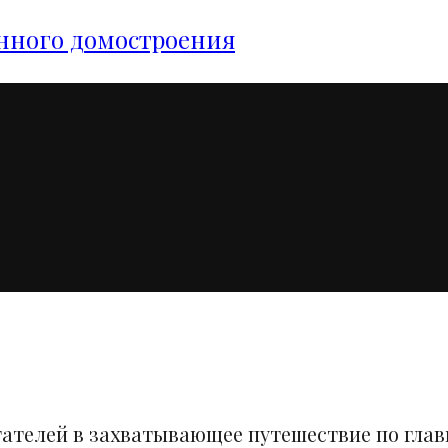
янного домостроения
тателей в захватывающее путешествие по гла