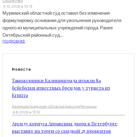
Общество
·
3.10.2025 в 10:13
Мурманский областной суд оставил без изменения
формулировку основания для увольнения руководителя
одного из муниципальных учреждений города. Ранее
Октябрьский районный суд...
ПОДРОБНЕЕ
Новости
Таможенники Калининграда изъяли 84
бейсболки известных брендов у туриста из
Египта
Калининградская область
Новости
Регионы
·
6.8.2026 в 13:51
Аренду корпуса Апраксина двора в Петербурге
выставят на торги со скидкой 25 процентов