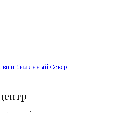
ство и былинный Север
центр