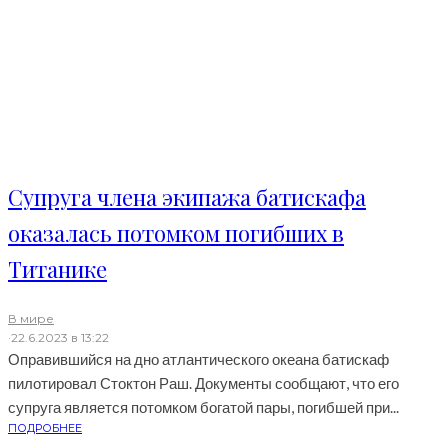
Супруга члена экипажа батискафа
оказалась потомком погибших в
Титанике
В мире
·
22.6.2023 в 13:22
Оправившийся на дно атлантического океана батискаф
пилотировал Стоктон Раш. Документы сообщают, что его
супруга является потомком богатой пары, погибшей при...
ПОДРОБНЕЕ