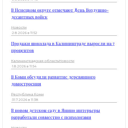
В Ненецком округе отмечают День Воздушно-
десантных войск
Новости
·
2.8.2026 в 11:52
Продажи шоколада в Калининграде выросли на 7
процентов
Калининградская область
Новости
·
1.8.2026 в 11:54
В Коми обсудили развитие деревянного
домостроения
Республика Коми
·
31.7.2026 в 11:38
В новом детском саду в Янино интерьеры
разработали совместно с психологами
Новости