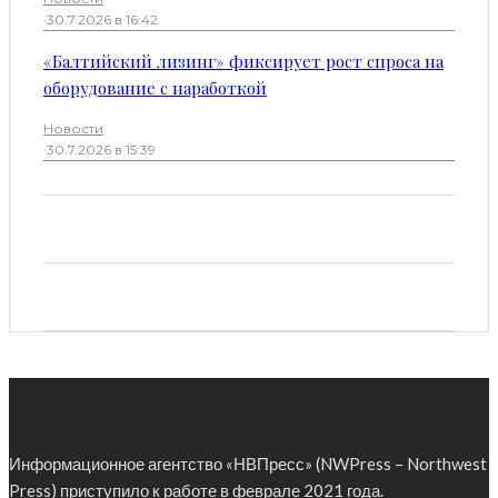
·
30.7.2026 в 16:42
«Балтийский лизинг» фиксирует рост спроса на
оборудование с наработкой
Новости
·
30.7.2026 в 15:39
Информационное агентство «НВПресс» (NWPress – Northwest
Press) приступило к работе в феврале 2021 года.