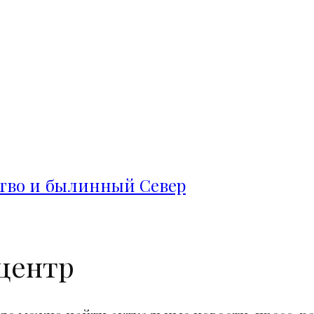
ство и былинный Север
центр