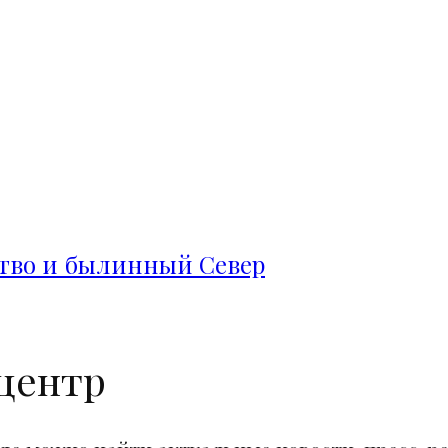
ство и былинный Север
центр