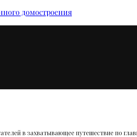
янного домостроения
тателей в захватывающее путешествие по гла